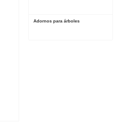
Adornos para árboles
Adornos para árboles
Contacta ahora