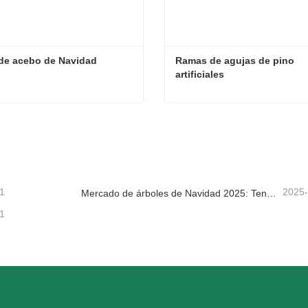
de acebo de Navidad
Ramas de agujas de pino 
artificiales
de acebo de Navidad
tacta ahora
Contacta ahora
1
2025
Mercado de árboles de Navidad 2025: Tendencias, tecnologías y guía de compras para compradores B2B
1