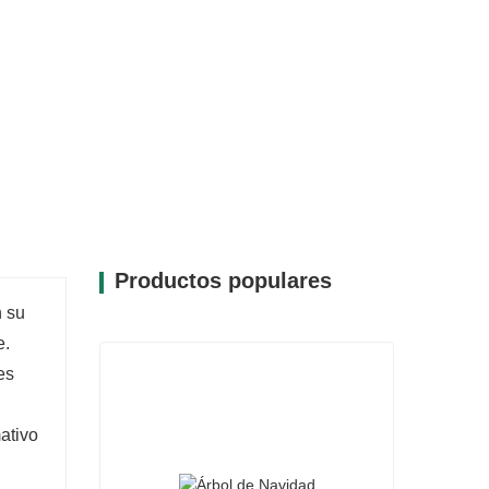
a el arte de su creación, convirtiéndolo en
deña. Este árbol no es solo decorativo;
alidez y alegría a su hogar.
Productos populares
n su
e.
es
ativo