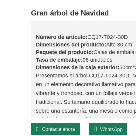
Gran árbol de Navidad
Número de artículo:
CQ17-T024-30D
Dimensiones del producto:
Alto 30 cm.
Paquete del producto:
Cajas de embala
Tasa de embalaje:
96 unidades
Dimensiones de la caja exterior:
50cm*
Presentamos el árbol CQ17-T024-30D, con
en un elemento decorativo llamativo para 
vibrante y frondoso, con un follaje verde
tradicional. Su tamaño equilibrado lo hac
sobre una estantería, una mesa o como p
Fabricado con materiales de alta calida
durar, garantizando que su belleza se di
Contacta ahora
WhatsApp