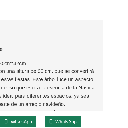
je
30cm*42cm
 una altura de 30 cm, que se convertirá
estas fiestas. Este árbol luce un aspecto
 intenso que evoca la esencia de la Navidad
e ideal para diferentes espacios, ya sea
arte de un arreglo navideño.
d, el CQ17-T024-30D está diseñado para
sfrute durante muchas fiestas. La minuciosa
WhatsApp
WhatsApp