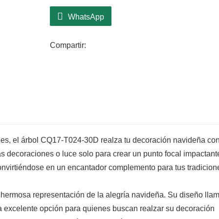
atención al detalle en su diseño demuestr
una pieza destacada en su colección navi
WhatsApp
encarna el espíritu navideño, aportando c
Compartir:
es, el árbol CQ17-T024-30D realza tu decoración navideña co
s decoraciones o luce solo para crear un punto focal impactant
convirtiéndose en un encantador complemento para tus tradicion
hermosa representación de la alegría navideña. Su diseño llam
na excelente opción para quienes buscan realzar su decoración