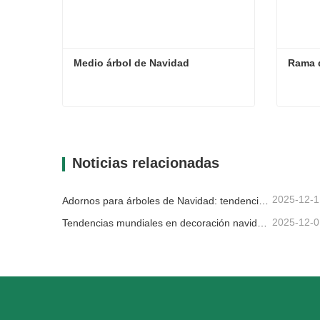
Medio árbol de Navidad
Rama 
Medio árbol de Navidad
Rama 
Contacta ahora
Con
Noticias relacionadas
2025-12-1
Adornos para árboles de Navidad: tendencias del mercado, información sobre la cadena de suministro y guía de adquisiciones 2025
2025-12-0
Tendencias mundiales en decoración navideña y por qué Christmas Queen sigue liderando el mercado