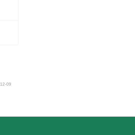
Ramas de agujas de pino artificiales
-12-09