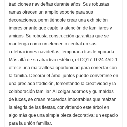
tradiciones navideñas durante años. Sus robustas
acogedor de tu hogar.
ramas ofrecen un amplio soporte para sus
Lo que distingue al CQ17-T024-45D-1 es su
decoraciones, permitiéndole crear una exhibición
versatilidad en cuanto a estilos de decoración.
impresionante que capte la atención de familiares y
El intenso tono verde de sus ramas crea un
amigos. Su robusta construcción garantiza que se
hermoso telón de fondo para una variedad de
mantenga como un elemento central en sus
decoraciones, desde adornos tradicionales
celebraciones navideñas, temporada tras temporada.
hasta diseños contemporáneos. Esta
Más allá de su atractivo estético, el CQ17-T024-45D-1
adaptabilidad facilita la adaptación del árbol a
ofrece una maravillosa oportunidad para conectar con
su estilo navideño personal, garantizando que
la familia. Decorar el árbol juntos puede convertirse en
complemente la temática general de su
una preciada tradición, fomentando la creatividad y la
decoración. Ya sea que prefiera un estilo clásico
colaboración familiar. Al colgar adornos y guirnaldas
con detalles en rojo y dorado o un toque
de luces, se crean recuerdos imborrables que realzan
moderno con plateado y azul, este árbol lo tiene
la alegría de las fiestas, convirtiendo este árbol en
todo.
algo más que una simple pieza decorativa: un espacio
para la unión familiar.