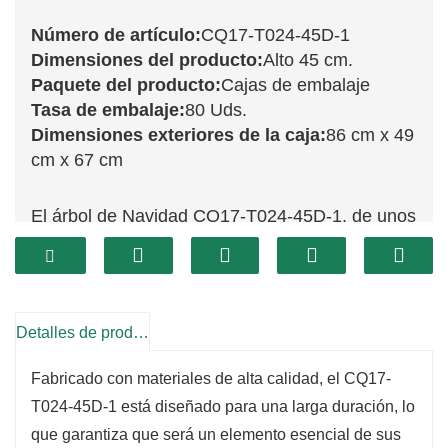
Número de artículo:
CQ17-T024-45D-1
Dimensiones del producto:
Alto 45 cm.
Paquete del producto:
Cajas de embalaje
Tasa de embalaje:
80 Uds.
Dimensiones exteriores de la caja:
86 cm x 49
cm x 67 cm
El árbol de Navidad CQ17-T024-45D-1, de unos
impresionantes 45 cm, está diseñado para
destacar en tu decoración navideña. Sus ramas
realistas, diseñadas para imitar un árbol de hoja
perenne natural, crean una apariencia
Detalles de producto
exuberante y exuberante, perfecta para exhibir
Fabricado con materiales de alta calidad, el CQ17-
tus adornos y luces favoritos. Este árbol llena
T024-45D-1 está diseñado para una larga duración, lo
de espíritu navideño cualquier habitación, ya
que garantiza que será un elemento esencial de sus
sea sobre una mesa, una repisa o en un rincón