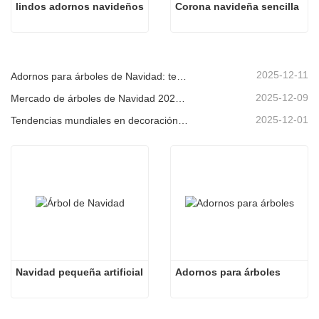
lindos adornos navideños
Corona navideña sencilla
2025-12-11
Adornos para árboles de Navidad: tendencias del mercado, información sobre la cadena de suministro y guía de adquisiciones 2025
2025-12-09
Mercado de árboles de Navidad 2025: Tendencias, tecnologías y guía de compras para compradores B2B
2025-12-01
Tendencias mundiales en decoración navideña y por qué Christmas Queen sigue liderando el mercado
Navidad pequeña artificial
Adornos para árboles