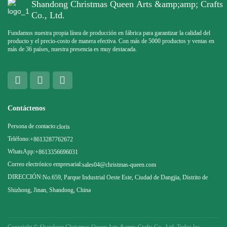
Shandong Christmas Queen Arts &amp;amp; Crafts
Co., Ltd.
Fundamos nuestra propia línea de producción en fábrica para garantizar la calidad del
producto y el precio-costo de manera efectiva. Con más de 5000 productos y ventas en
más de 36 países, nuestra presencia es muy destacada.
Contáctenos
Persona de contacto:
cloris
Teléfono:
+8613287762672
WhatsApp:
+8613356696031
Correo electrónico empresarial:
sales04@christmas-queen.com
DIRECCIÓN:
No.659, Parque Industrial Oeste Este, Ciudad de Dangjia, Distrito de
Shizhong, Jinan, Shandong, China
Copyright ©
Shandong Christmas Queen Arts &amp; Crafts Co., Ltd. Todos los