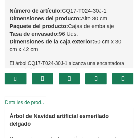
Número de artículo:
CQ17-T024-30J-1
Dimensiones del producto:
Alto 30 cm.
Paquete del producto:
Cajas de embalaje
Tasa de envasado:
96 Uds.
Dimensiones de la caja exterior:
50 cm x 30
cm x 42 cm
El árbol CQ17-T024-30J-1 alcanza una encantadora
altura de 30 cm, lo que lo convierte en una
encantadora pieza central para su decoración
navideña. Este árbol presenta un diseño exuberante
con un follaje verde vibrante que captura la esencia
de la temporada festiva. Su tamaño versátil le permite
Detalles de producto
integrarse perfectamente en diversos espacios,
embelleciendo su hogar con un toque navideño.
Árbol de Navidad artificial esmerilado
Fabricado con materiales de alta calidad, el CQ17-
delgado
T024-30J-1 está diseñado para durar muchas
temporadas navideñas. La minuciosa atención al
detalle en su construcción demuestra su maestría,