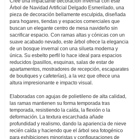
Cree una impactante decoración invernal con este
convirtiéndolo en una pieza destacada en su
Árbol de Navidad Artificial Delgado Esmerilado, una
colección festiva. Este árbol no solo realza su
pieza de decoración bellamente esculpida, diseñada
decoración, sino que también contribuye a la calidez y
para hogares, tiendas y espacios comerciales que
alegría del ambiente navideño.
buscan un elegante centro de mesa navideño sin
sacrificar espacio. Con ramas altas y cónicas con un
suave acabado nevado, este árbol ofrece la elegancia
de un bosque invernal con una silueta moderna y
única. Su esbelto perfil lo hace ideal para espacios
reducidos (pasillos, esquinas, salas de estar de
apartamentos, mostradores de recepción, escaparates
de boutiques y cafeterías), a la vez que ofrece una
altura impresionante e impacto visual.
Elaboradas con agujas de polietileno de alta calidad,
las ramas mantienen su forma temporada tras
temporada, resistiendo la caída, la flexión o la
deformación. La textura escarchada añade
profundidad y realismo, dando la apariencia de nieve
recién caída y haciendo que el árbol sea fotogénico
para exhibiciones minoristas y configuraciones de