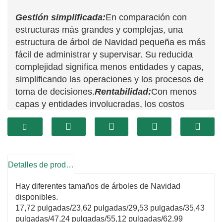
Gestión simplificada:
En comparación con
estructuras más grandes y complejas, una
estructura de árbol de Navidad pequeña es más
fácil de administrar y supervisar. Su reducida
complejidad significa menos entidades y capas,
simplificando las operaciones y los procesos de
toma de decisiones.
Rentabilidad:
Con menos
capas y entidades involucradas, los costos
asociados con la gestión y administración de la
estructura son generalmente menores. Esto
incluye reducción de gastos legales, contables y
operativos.
Detalles de producto
Flexibilidad mejorada:
La menor escala
permite una mayor adaptabilidad y flexibilidad
Hay diferentes tamaños de árboles de Navidad
en las estrategias de inversión y ajustes
disponibles.
operativos. Los compradores pueden
17,72 pulgadas/23,62 pulgadas/29,53 pulgadas/35,43
personalizar más fácilmente la estructura para
pulgadas/47,24 pulgadas/55,12 pulgadas/62,99