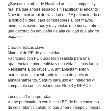
¿Buscas un árbol de Navidad artificial compacto y
ahorra espacio es perfecto para apartamentos,
realista que ahorre espacio sin sacrificar el encanto?
oficinas o cualquier área de vivienda pequeña, y
Nuestro mini árbol de Navidad de PE preiluminado es
aporta alegría festiva incluso a los rincones más
la solución ideal para compradores al por mayor,
minoristas navideños y mayoristas que buscan ofrecer
acogedores.
una decoración navideña de alta calidad que ahorre
espacio.
Características clave:
Material de PE de alta calidad
Fabricado con PE duradero y realista para una
apariencia de pino realista y una vida útil más larga.
Resistente a los rayos UV, antiaplastamiento y
mantiene un color vibrante incluso después del
almacenamiento. Seguro para uso en interiores y
compatible con los estándares RoHS y REACH.
Luces LED incorporadas
Viene preinstalado con luces LED de bajo consumo
de color blanco cálido, lo que ahorra tiempo y mejora