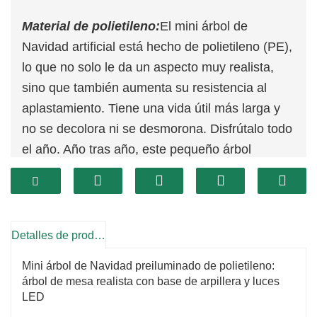
Material de polietileno:
El mini árbol de
Navidad artificial está hecho de polietileno (PE),
lo que no solo le da un aspecto muy realista,
sino que también aumenta su resistencia al
aplastamiento. Tiene una vida útil más larga y
no se decolora ni se desmorona. Disfrútalo todo
el año. Año tras año, este pequeño árbol
aportará un toque navideño alegre.
No requiere ensamblaje:
Experimente una
instalación sencilla con este pequeño árbol de
Navidad. Simplemente desempaquételo y
Detalles de producto
prepare las ramas para lograr un aspecto
Mini árbol de Navidad preiluminado de polietileno:
exuberante y maravilloso. Es ideal para quienes
árbol de mesa realista con base de arpillera y luces
tienen poco espacio.
LED
Tamaño compacto:
Este árbol de Navidad que