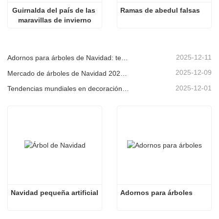
Guirnalda del país de las 
Ramas de abedul falsas
maravillas de invierno
2025-12-11
Adornos para árboles de Navidad: tendencias del mercado, información sobre la cadena de suministro y guía de adquisiciones 2025
2025-12-09
Mercado de árboles de Navidad 2025: Tendencias, tecnologías y guía de compras para compradores B2B
2025-12-01
Tendencias mundiales en decoración navideña y por qué Christmas Queen sigue liderando el mercado
Navidad pequeña artificial
Adornos para árboles