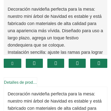
Decoración navideña perfecta para la mesa:
nuestro mini árbol de Navidad es estable y está
fabricado con materiales de alta calidad para
una apariencia más vívida. Diseñado para uso a
largo plazo, agrega un toque festivo
dondequiera que se coloque.
Instalación sencilla: ajuste las ramas para lograr
una apariencia más completa. La base pesada
garantiza estabilidad y mantiene el árbol
erguido y seguro.
Duradero y encantador: con ramas densas
Detalles de producto
diseñadas individualmente, este pequeño árbol
Decoración navideña perfecta para la mesa:
de mesa es versátil para cualquier entorno.
nuestro mini árbol de Navidad es estable y está
Ideal como centro de mesa, decora mesas en
fabricado con materiales de alta calidad para
hogares, oficinas, discotecas, bares, cafeterías,