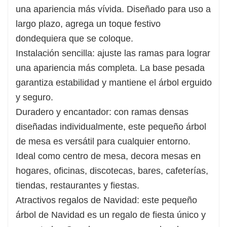
una apariencia más vívida. Diseñado para uso a
tiendas, restaurantes y fiestas.
largo plazo, agrega un toque festivo
Atractivos regalos de Navidad: este pequeño
dondequiera que se coloque.
árbol de Navidad es un regalo de fiesta único y
Instalación sencilla: ajuste las ramas para lograr
encantador. Crea hermosos recuerdos de
una apariencia más completa. La base pesada
vacaciones y también es un maravilloso regalo
garantiza estabilidad y mantiene el árbol erguido
para amigos o colegas.
y seguro.
Duradero y encantador: con ramas densas
diseñadas individualmente, este pequeño árbol
de mesa es versátil para cualquier entorno.
Ideal como centro de mesa, decora mesas en
hogares, oficinas, discotecas, bares, cafeterías,
tiendas, restaurantes y fiestas.
Atractivos regalos de Navidad: este pequeño
árbol de Navidad es un regalo de fiesta único y