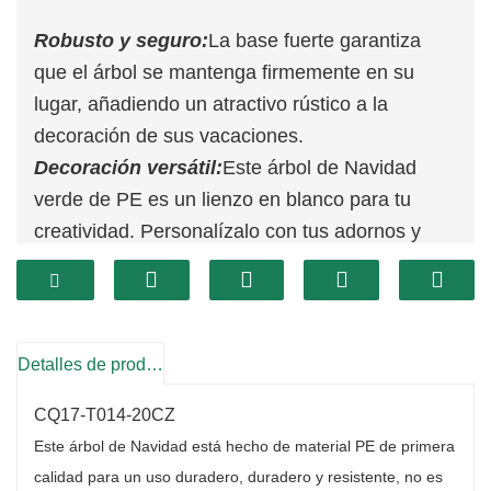
Robusto y seguro:
La base fuerte garantiza
que el árbol se mantenga firmemente en su
lugar, añadiendo un atractivo rústico a la
decoración de sus vacaciones.
Decoración versátil:
Este árbol de Navidad
verde de PE es un lienzo en blanco para tu
creatividad. Personalízalo con tus adornos y
adornos favoritos para crear un centro de mesa
festivo especial.
Calidad superior:
Hechas de PE de primera
calidad, estas maderas navideñas de mesa
Detalles de producto
están construidas para durar, resistiendo roturas
CQ17-T014-20CZ
y decoloración. Sus bases resistentes
Este árbol de Navidad está hecho de material PE de primera
garantizan el equilibrio y evitan que se
calidad para un uso duradero, duradero y resistente, no es
vuelquen.