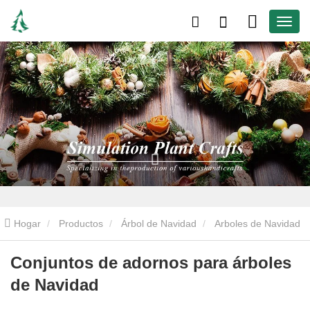
Hogar
Productos
Árbol de Navidad
Arboles de Navidad
artificiales
Conjuntos de adornos para árboles de Navidad
Conjuntos de adornos para árboles
de Navidad