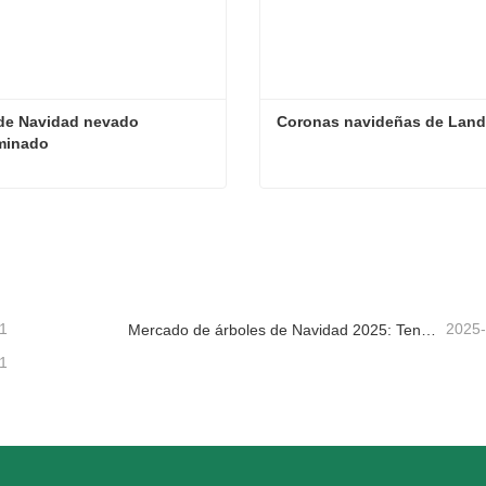
de Navidad nevado 
Coronas navideñas de Lan
minado
Árbol de Navidad nevado preiluminado
Coronas navideñas de Lan
tacta ahora
Contacta ahora
1
2025
Mercado de árboles de Navidad 2025: Tendencias, tecnologías y guía de compras para compradores B2B
1