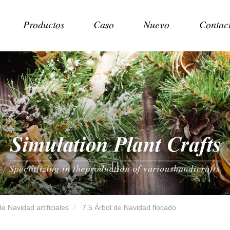
Productos
Caso
Nuevo
Contac
e Navidad artificiales
7.5 Árbol de Navidad flocado