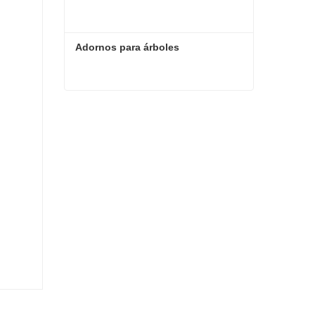
Adornos para árboles
Adornos para árboles
Contacta ahora