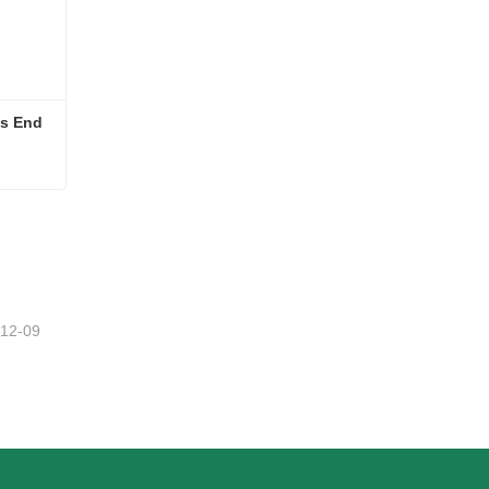
ds End
ds End
-12-09