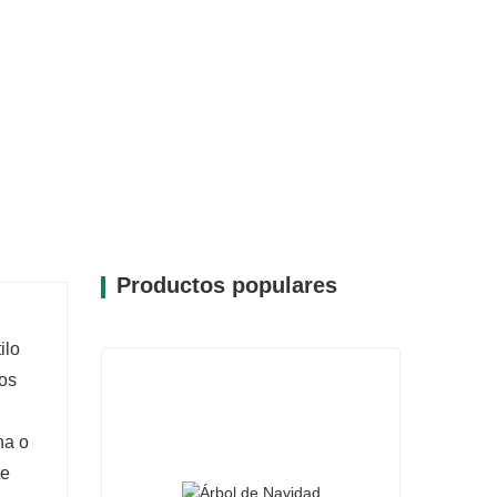
Productos populares
ilo
nos
na o
te