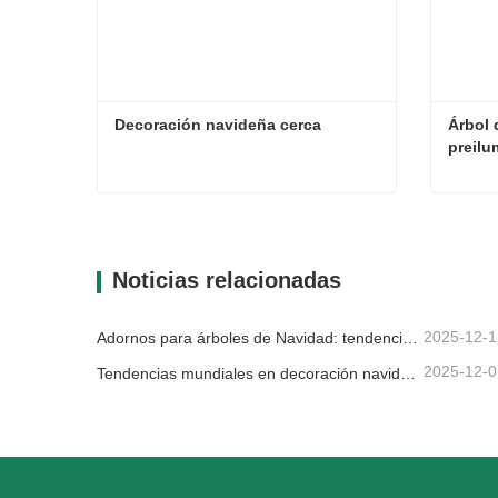
Decoración navideña cerca
Árbol 
preilu
Decoración navideña cerca
Contacta ahora
Con
Noticias relacionadas
2025-12-1
Adornos para árboles de Navidad: tendencias del mercado, información sobre la cadena de suministro y guía de adquisiciones 2025
2025-12-0
Tendencias mundiales en decoración navideña y por qué Christmas Queen sigue liderando el mercado